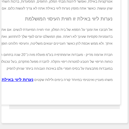
אטרקציות באילת, ואפשר ליהנות מבתי המלון, החופים, המסעדות, ברכות השחיי
שהן עושות. כאשר אתה מזמין נערות ליווי באילת אתה לא צריך לעשות כלום. אם רק
נערות ליווי באילת זו חווית העיסוי המושלמת
אל תבזבז את זמנך על הספא של בית המלון, זוהי חוויה המיועדת לנשים. אם אתה רוצ
בדוגמניות סקסיות שעינך לא ראתה. גופן המושלם יגרום לגוף שלך להתרגש, ואתה ב
איתך. ולא ממש אכפת להן כאשר העניינים יוצאים משליטה, והעיסוי הלוהט הופך 
חברת ארומה מדיק - 
כוחות הריפוי של הטבע למטרות ריפוי והקלה. לחברה מפעל מתקדם, בעל טכנולוגי
במעבדות מתבצעת על בסיס חומרי גלם באיכות הגבוהה ביותר שניתן להפיק
נערות ליווי באילת
משהו מעניין ואינטימי במיוחד קורה בימים ולילות שקטים
ול