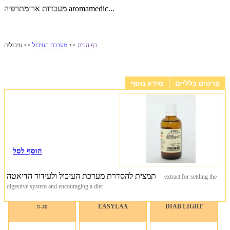
מעבדות ארומתרפיה aromamedic...
דף הבית
>>
מערכת העיכול
>> עיכולית
עיכולית
פרטים כלליים
מידע נוסף
הוסף לסל
תמצית להסדרת מערכת העיכול ולעידוד הדיאטה
extract for settling the
digestive system and encouraging a diet
DIAB LIGHT
EASYLAX
פג-גז