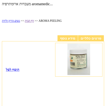
מעבדות ארומתרפיה aromamedic...
>> AROMA PEELING
דף הבית
>>
נשים-הריון ולידה
AROMA PEELING
פרטים כלליים
מידע נוסף
הוסף לסל