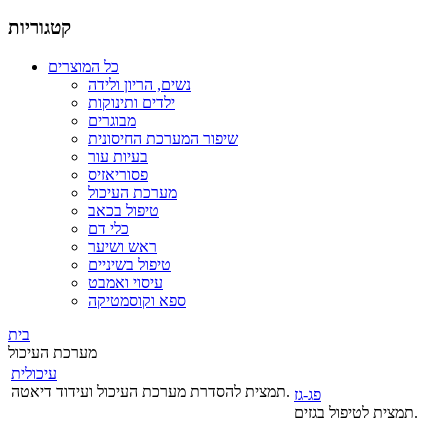
קטגוריות
כל המוצרים
נשים, הריון ולידה
ילדים ותינוקות
מבוגרים
שיפור המערכת החיסונית
בעיות עור
פסוריאזיס
מערכת העיכול
טיפול בכאב
כלי דם
ראש ושיער
טיפול בשיניים
עיסוי ואמבט
ספא וקוסמטיקה
בית
מערכת העיכול
עיכולית
תמצית להסדרת מערכת העיכול ועידוד דיאטה.
פג-גז
תמצית לטיפול בגזים.