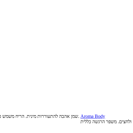
Aroma Body
שמן אהבה להתעוררות מינית. הריח משמש כגורם למשיכה מינית ומעצים את אפקט הגירוי ברגעים אינטימיים וחושניים.