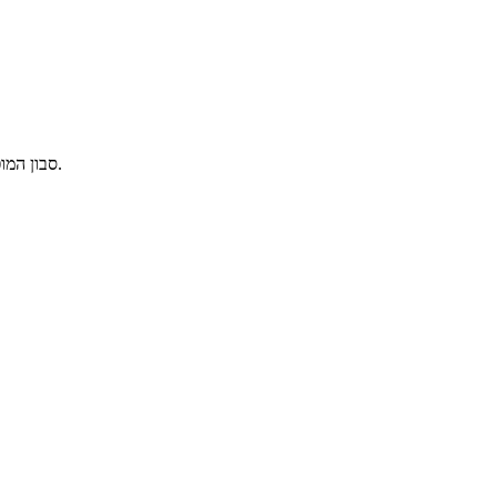
סבון המופק מסלק סוכר. מומלץ לאנשים בעלי עור רגיש, מגורה ו/או אקנה. מעולה לתינוקות.