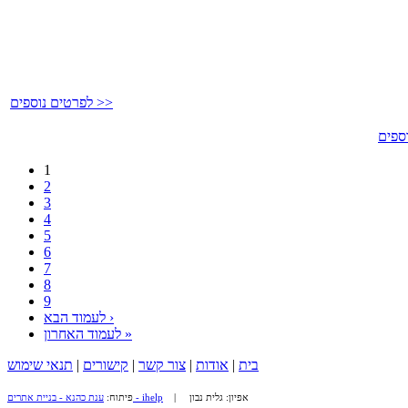
לפרטים נוספים >>
1
2
3
4
5
6
7
8
9
לעמוד הבא ›
לעמוד האחרון »
בית
|
אודות
|
צור קשר
|
קישורים
|
תנאי שימוש
| אפיון: גלית נבון
ענת כהנא - בניית אתרים - ihelp
פיתוח: