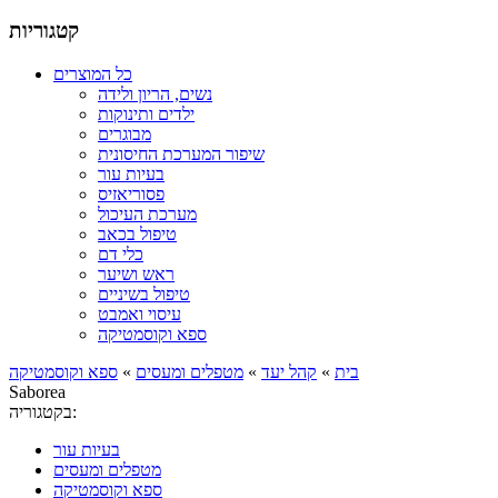
קטגוריות
כל המוצרים
נשים, הריון ולידה
ילדים ותינוקות
מבוגרים
שיפור המערכת החיסונית
בעיות עור
פסוריאזיס
מערכת העיכול
טיפול בכאב
כלי דם
ראש ושיער
טיפול בשיניים
עיסוי ואמבט
ספא וקוסמטיקה
בית
»
קהל יעד
»
מטפלים ומעסים
»
ספא וקוסמטיקה
Saborea
בקטגוריה:
בעיות עור
מטפלים ומעסים
ספא וקוסמטיקה