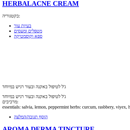
HERBALACNE CREAM
בקטגוריה:
בעיות עור
מטפלים ומעסים
ספא וקוסמטיקה
ג'ל לטיפול באקנה ובעור רגיש במיוחד
ג'ל לטיפול באקנה ובעור רגיש במיוחד
מרכיבים:
essentials: salvia, lemon, peppermint herbs: curcum, rasbbery, viyex,
הוסף תגובה/המלצה
AROMA DERMA TINCTURE