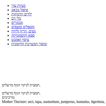
בעיות עור
טיפול בכאב
ילדים ותינוקות
כלי דם
מבוגרים
מטפלים ומעסים
נשים, הריון ולידה
ספא וקוסמטיקה
עיסוי ואמבט
שיפור המערכת החיסונית
תמצית לניקוי הגוף מרעלים.
תמצית לניקוי הגוף מרעלים.
מרכיבים:
Mother Tincture: arct, lapa, nasturtium, juniperus, humulus, ligeritzia,